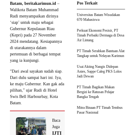
Pos Terkait
Batam, beritakarimun.id
–
Walikota Batam Muhammad
Universitas Batam Wisudakan
Rudi menyampaikan dirinya
670 Mahasiswa
‘siap’ untuk maju sebagai
Gubernur Kepulauan Riau
Perkuat Ekonomi Pesisir, PT
(Kepri) pada 27 November
Timah Perbaiki Dermaga di Desa
Air Lintang
2024 mendatang. Kesiapannya
di utarakannya dalam
PT Timah Serahkan Bantuan Alat
pertemuan di berbagai tempat
Tangkap untuk Nelayan Karimun
yang ia kunjungi.
Usai Akting Nangis Didepan
“Dari awal sayakan sudah siap.
Anies, Sappe Caleg PKS Lolos
Jadi Dewan
Dari dulu sampai hari ini. Iya,
ke maju Gubernur. Kan gak ada
PT Timah Bagikan Makan
pilihan,” ujar Rudi di Hotel
Bergizi ke Ratusan Pelajar
Swis Bell Harbourbay, Kota
Bangka Tengah
Batam.
Mitra Binaan PT Timah Tembus
Pasar Nasional
Baca
Juga
IJTI