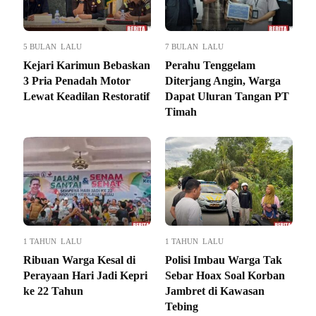
5 BULAN LALU
7 BULAN LALU
Kejari Karimun Bebaskan
Perahu Tenggelam
3 Pria Penadah Motor
Diterjang Angin, Warga
Lewat Keadilan Restoratif
Dapat Uluran Tangan PT
Timah
1 TAHUN LALU
1 TAHUN LALU
Ribuan Warga Kesal di
Polisi Imbau Warga Tak
Perayaan Hari Jadi Kepri
Sebar Hoax Soal Korban
ke 22 Tahun
Jambret di Kawasan
Tebing