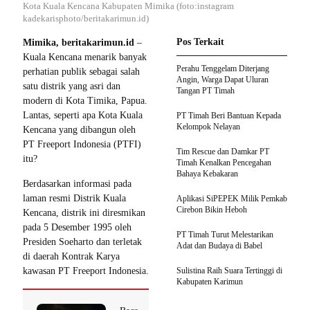
Kota Kuala Kencana Kabupaten Mimika (foto:instagram
kadekarisphoto/beritakarimun.id)
Pos Terkait
Mimika, beritakarimun.id
–
Kuala Kencana menarik banyak
Perahu Tenggelam Diterjang
perhatian publik sebagai salah
Angin, Warga Dapat Uluran
satu distrik yang asri dan
Tangan PT Timah
modern di Kota Timika, Papua.
Lantas, seperti apa Kota Kuala
PT Timah Beri Bantuan Kepada
Kelompok Nelayan
Kencana yang dibangun oleh
PT Freeport Indonesia (PTFI)
Tim Rescue dan Damkar PT
itu?
Timah Kenalkan Pencegahan
Bahaya Kebakaran
Berdasarkan informasi pada
laman resmi Distrik Kuala
Aplikasi SiPEPEK Milik Pemkab
Cirebon Bikin Heboh
Kencana, distrik ini diresmikan
pada 5 Desember 1995 oleh
PT Timah Turut Melestarikan
Presiden Soeharto dan terletak
Adat dan Budaya di Babel
di daerah Kontrak Karya
kawasan PT Freeport Indonesia.
Sulistina Raih Suara Tertinggi di
Kabupaten Karimun