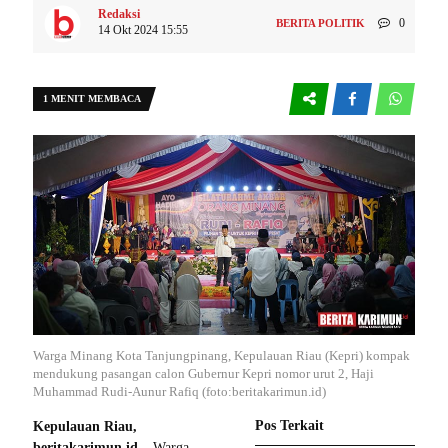
Redaksi
0
BERITA POLITIK
14 Okt 2024 15:55
1 MENIT MEMBACA
Warga Minang Kota Tanjungpinang, Kepulauan Riau (Kepri) kompak
mendukung pasangan calon Gubernur Kepri nomor urut 2, Haji
Muhammad Rudi-Aunur Rafiq (foto:beritakarimun.id)
Pos Terkait
Kepulauan Riau,
beritakarimun.id
– Warga