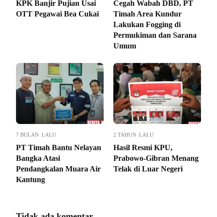
KPK Banjir Pujian Usai
Cegah Wabah DBD, PT
OTT Pegawai Bea Cukai
Timah Area Kundur
Lakukan Fogging di
Permukiman dan Sarana
Umum
7 BULAN LALU
2 TAHUN LALU
PT Timah Bantu Nelayan
Hasil Resmi KPU,
Bangka Atasi
Prabowo-Gibran Menang
Pendangkalan Muara Air
Telak di Luar Negeri
Kantung
Tidak ada komentar