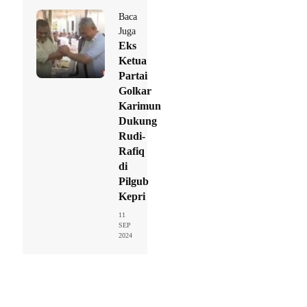
Baca
Juga
Eks
Ketua
Partai
Golkar
Karimun
Dukung
Rudi-
Rafiq
di
Pilgub
Kepri
11
SEP
2024