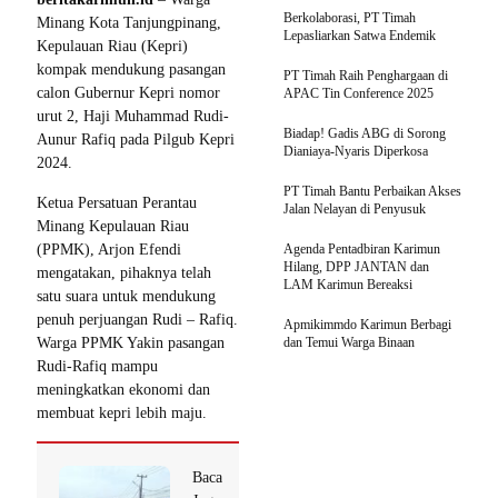
Berkolaborasi, PT Timah
Minang Kota Tanjungpinang,
Lepasliarkan Satwa Endemik
Kepulauan Riau (Kepri)
kompak mendukung pasangan
PT Timah Raih Penghargaan di
calon Gubernur Kepri nomor
APAC Tin Conference 2025
urut 2, Haji Muhammad Rudi-
Biadap! Gadis ABG di Sorong
Aunur Rafiq pada Pilgub Kepri
Dianiaya-Nyaris Diperkosa
2024.
PT Timah Bantu Perbaikan Akses
Ketua Persatuan Perantau
Jalan Nelayan di Penyusuk
Minang Kepulauan Riau
(PPMK), Arjon Efendi
Agenda Pentadbiran Karimun
Hilang, DPP JANTAN dan
mengatakan, pihaknya telah
LAM Karimun Bereaksi
satu suara untuk mendukung
penuh perjuangan Rudi – Rafiq.
Apmikimmdo Karimun Berbagi
Warga PPMK Yakin pasangan
dan Temui Warga Binaan
Rudi-Rafiq mampu
meningkatkan ekonomi dan
membuat kepri lebih maju.
Baca