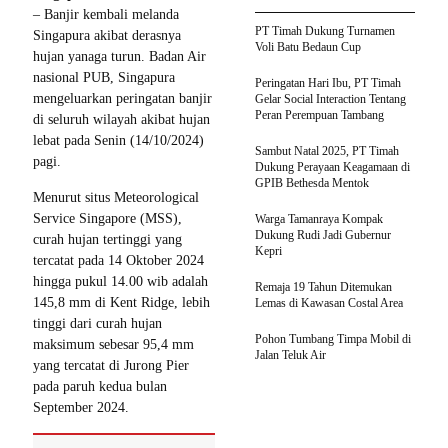
– Banjir kembali melanda
PT Timah Dukung Turnamen
Singapura akibat derasnya
Voli Batu Bedaun Cup
hujan yanaga turun. Badan Air
nasional PUB, Singapura
Peringatan Hari Ibu, PT Timah
mengeluarkan peringatan banjir
Gelar Social Interaction Tentang
Peran Perempuan Tambang
di seluruh wilayah akibat hujan
lebat pada Senin (14/10/2024)
Sambut Natal 2025, PT Timah
pagi.
Dukung Perayaan Keagamaan di
GPIB Bethesda Mentok
Menurut situs Meteorological
Service Singapore (MSS),
Warga Tamanraya Kompak
Dukung Rudi Jadi Gubernur
curah hujan tertinggi yang
Kepri
tercatat pada 14 Oktober 2024
hingga pukul 14.00 wib adalah
Remaja 19 Tahun Ditemukan
145,8 mm di Kent Ridge, lebih
Lemas di Kawasan Costal Area
tinggi dari curah hujan
Pohon Tumbang Timpa Mobil di
maksimum sebesar 95,4 mm
Jalan Teluk Air
yang tercatat di Jurong Pier
pada paruh kedua bulan
September 2024.