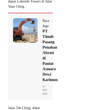
depan Lakeside Towers di Jalan
Yuan Ching.
Baca
Juga
PT
Timah
Pasang
Penahan
Abrasi
di
Pantai
Asmara
Dewi
Karimun
11
JUN
2025
Jalan Tah Ching, dekat