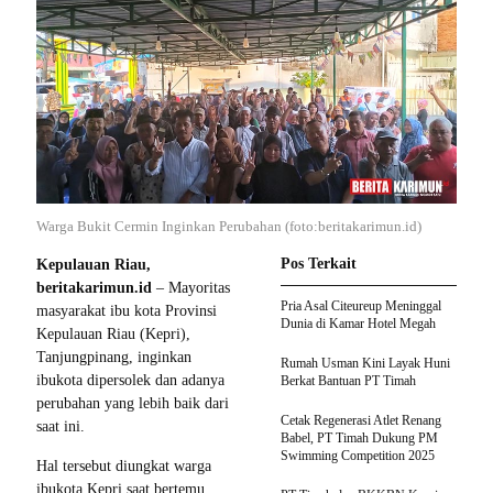
Warga Bukit Cermin Inginkan Perubahan (foto:beritakarimun.id)
Pos Terkait
Kepulauan Riau,
beritakarimun.id
– Mayoritas
Pria Asal Citeureup Meninggal
masyarakat ibu kota Provinsi
Dunia di Kamar Hotel Megah
Kepulauan Riau (Kepri),
Tanjungpinang, inginkan
Rumah Usman Kini Layak Huni
ibukota dipersolek dan adanya
Berkat Bantuan PT Timah
perubahan yang lebih baik dari
Cetak Regenerasi Atlet Renang
saat ini.
Babel, PT Timah Dukung PM
Swimming Competition 2025
Hal tersebut diungkat warga
ibukota Kepri saat bertemu