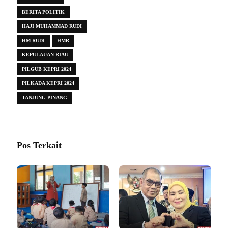
BERITA POLITIK
HAJI MUHAMMAD RUDI
HM RUDI
HMR
KEPULAUAN RIAU
PILGUB KEPRI 2024
PILKADA KEPRI 2024
TANJUNG PINANG
Pos Terkait