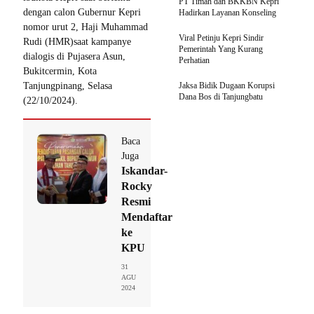
PT Timah dan BKKBN Kepri
dengan calon Gubernur Kepri
Hadirkan Layanan Konseling
nomor urut 2, Haji Muhammad
Viral Petinju Kepri Sindir
Rudi (HMR)saat kampanye
Pemerintah Yang Kurang
dialogis di Pujasera Asun,
Perhatian
Bukitcermin, Kota
Tanjungpinang, Selasa
Jaksa Bidik Dugaan Korupsi
Dana Bos di Tanjungbatu
(22/10/2024).
Baca
Juga
Iskandar-
Rocky
Resmi
Mendaftar
ke
KPU
31
AGU
2024