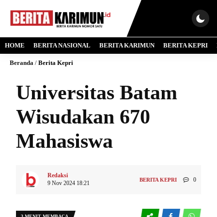
HOME
BERITA NASIONAL
BERITA KARIMUN
BERITA KEPRI
Beranda
/
Berita Kepri
Universitas Batam
Wisudakan 670
Mahasiswa
Redaksi
0
BERITA KEPRI
9 Nov 2024 18:21
3 MENIT MEMBACA