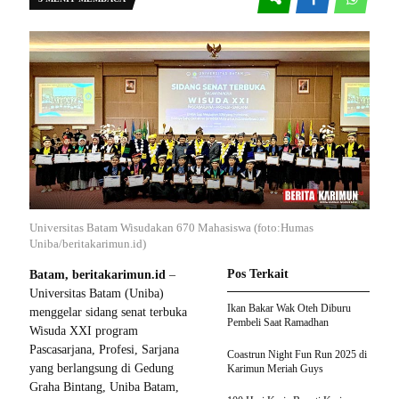
Universitas Batam Wisudakan 670 Mahasiswa (foto:Humas
Uniba/beritakarimun.id)
Pos Terkait
Batam, beritakarimun.id
–
Universitas Batam (Uniba)
Ikan Bakar Wak Oteh Diburu
menggelar sidang senat terbuka
Pembeli Saat Ramadhan
Wisuda XXI program
Pascasarjana, Profesi, Sarjana
Coastrun Night Fun Run 2025 di
yang berlangsung di Gedung
Karimun Meriah Guys
Graha Bintang, Uniba Batam,