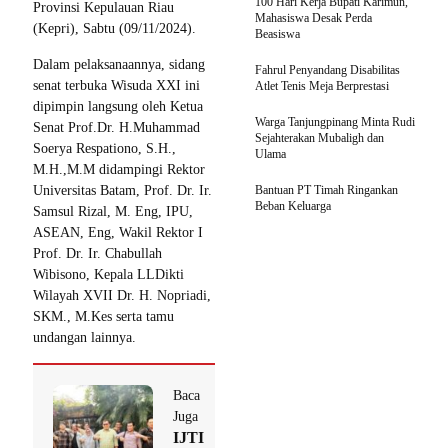
100 Hari Kerja Bupati Karimun,
Provinsi Kepulauan Riau
Mahasiswa Desak Perda
(Kepri), Sabtu (09/11/2024).
Beasiswa
Dalam pelaksanaannya, sidang
Fahrul Penyandang Disabilitas
senat terbuka Wisuda XXI ini
Atlet Tenis Meja Berprestasi
dipimpin langsung oleh Ketua
Warga Tanjungpinang Minta Rudi
Senat Prof.Dr. H.Muhammad
Sejahterakan Mubaligh dan
Soerya Respationo, S.H.,
Ulama
M.H.,M.M didampingi Rektor
Universitas Batam, Prof. Dr. Ir.
Bantuan PT Timah Ringankan
Beban Keluarga
Samsul Rizal, M. Eng, IPU,
ASEAN, Eng, Wakil Rektor I
Prof. Dr. Ir. Chabullah
Wibisono, Kepala LLDikti
Wilayah XVII Dr. H. Nopriadi,
SKM., M.Kes serta tamu
undangan lainnya.
Baca
Juga
IJTI