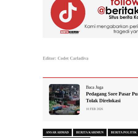
Editor: Codet Carladiva
Baca Juga
Pedagang Sore Pasar P
Tolak Direlokasi
10 FEB 2026
ANSAR AHMAD
BERITA KARIMUN
BERITA POLITIK