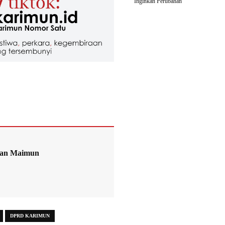
Inginkan Perubahan
uan Maimun
DPRD KARIMUN