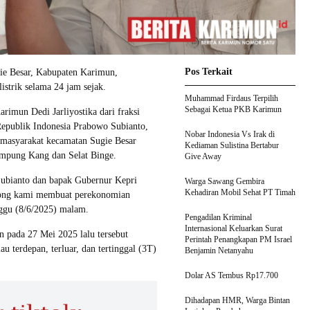
Pos Terkait
e Besar, Kabupaten Karimun,
istrik selama 24 jam sejak.
Muhammad Firdaus Terpilih
Sebagai Ketua PKB Karimun
mun Dedi Jarliyostika dari fraksi
Republik Indonesia Prabowo Subianto,
Nobar Indonesia Vs Irak di
masyarakat kecamatan Sugie Besar
Kediaman Sulistina Bertabur
ampung Kang dan Selat Binge.
Give Away
Subianto dan bapak Gubernur Kepri
Warga Sawang Gembira
Kehadiran Mobil Sehat PT Timah
pong kami membuat perekonomian
nggu (8/6/2025) malam.
Pengadilan Kriminal
Internasional Keluarkan Surat
n pada 27 Mei 2025 lalu tersebut
Perintah Penangkapan PM Israel
u terdepan, terluar, dan tertinggal (3T)
Benjamin Netanyahu
Dolar AS Tembus Rp17.700
Dihadapan HMR, Warga Bintan