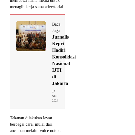
membawa nama media untuk
menagih kerja sama advertorial.
Baca
Juga
Jurnalis
Kepri
Hadiri
Konsolidasi
Nasional
IJTI
di
Jakarta
17
SEP
2024
Tekanan dilakukan lewat
berbagai cara, mulai dari
ancaman melalui voice note dan