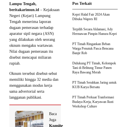
Pos Terkait
Lampu Tengah,
beritakarimun.id
– Kejaksaan
Kepri Halal Fair 2024 Akan
Negeri (Kejari) Lampung
Dibuka Wapres RI
Tengah menerima laporan
dugaan pemerasan terhadap
Terpilih Secara Aklamasi, Ady
aparatur sipil negara (ASN)
Hermawan Pimpin Hanura Kepri
yang dilakukan oleh seorang
PT Timah Ringankan Beban
oknum mengaku wartawan.
Warga Penutuk Pasca Bencana
Nilai dugaan pemerasan itu
Banjir Rob
disebut mencapai miliaran
rupiah.
Didukung PT Timah, Kelompok
Tani di Belitung Timur Panen
Raya Bawang Merah
Oknum tersebut disebut-sebut
memiliki hingga 32 media dan
PT Timah Serahkan Jaring untuk
menggunakan modus kerja
KUB Karya Bersatu
sama advertorial serta
langganan publikasi.
PT Timah Perkuat Tranformasi
Budaya Kerja, Karyawan Ikuti
Workshop Culture
Baca
Juga
Komite