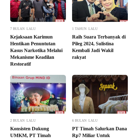
7 BULAN LALU
1 TAHUN LALU
Kejaksaan Karimun
Raih Suara Terbanyak di
Hentikan Penuntutan
Pileg 2024, Sulistina
Kasus Narkotika Melalui
Kembali Jadi Wakil
Mekanisme Keadilan
rakyat
Restoratif
2 BULAN LALU
6 BULAN LALU
Konsisten Dukung
PT Timah Salurkan Dana
UMKM, PT Timah
Rp7 Miliar Untuk