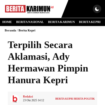
HOME
BERITA NASIONAL
BERITA KARIMUN
BERITA KEPRI
Beranda
/
Berita Kepri
Terpilih Secara
Aklamasi, Ady
Hermawan Pimpin
Hanura Kepri
Redaksi
BERITA KEPRI
BERITA POLITIK
23 Okt 2025 14:12