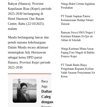
Rakyat (Hanura), Provinsi
Warga Bukit Cermin Inginkan
Perubahan
Kepulauan Riau (Kepri) periode
2025-2030 berlangsung di
PT Timah Siapkan Patriot
Hotel Harmoni One Batam
Kemanusiaan Hadapi Situasi
Center, Rabu (22/10/2025)
Darurat
malam.
Ratusan Siswa SMA Negeri 1
Karimun Khatam Al-Qur an
Musda berlangsung lancar dan
Akbar di Sekolah
penuh suasana kekeluargaan.
Dalam Musda secara aklamasi
Warga Karimun Minta Ansar
menetapkan Ady Hermawan
Pajang Foto Wagub di Baleho
Pemrov Kepri
sebagai ketua DPD partai
Hanura, Provinsi Kepri periode
PT Timah Bantu Biaya
2025-2030 .
Pengobatan Ropianti Korban
Salah Sasaran Penyiraman Air
Keras
Baca
Juga
Daftar
Caleg
dengan