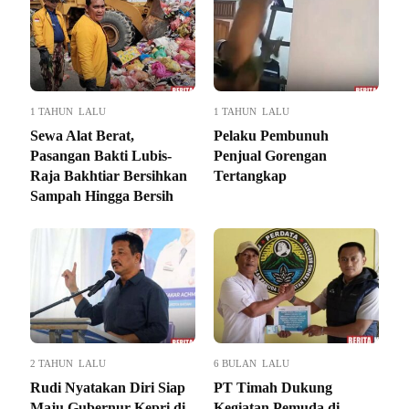
1 TAHUN LALU
1 TAHUN LALU
Sewa Alat Berat,
Pelaku Pembunuh
Pasangan Bakti Lubis-
Penjual Gorengan
Raja Bakhtiar Bersihkan
Tertangkap
Sampah Hingga Bersih
2 TAHUN LALU
6 BULAN LALU
Rudi Nyatakan Diri Siap
PT Timah Dukung
Maju Gubernur Kepri di
Kegiatan Pemuda di