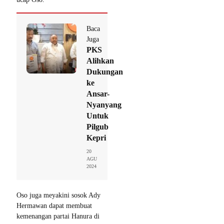
Baca
Juga
PKS
Alihkan
Dukungan
ke
Ansar-
Nyanyang
Untuk
Pilgub
Kepri
20
AGU
2024
Oso juga meyakini sosok Ady
Hermawan dapat membuat
kemenangan partai Hanura di