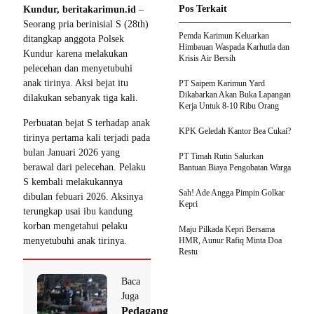
Pos Terkait
Kundur, beritakarimun.id
–
Seorang pria berinisial S (28th)
Pemda Karimun Keluarkan
ditangkap anggota Polsek
Himbauan Waspada Karhutla dan
Kundur karena melakukan
Krisis Air Bersih
pelecehan dan menyetubuhi
anak tirinya. Aksi bejat itu
PT Saipem Karimun Yard
Dikabarkan Akan Buka Lapangan
dilakukan sebanyak tiga kali.
Kerja Untuk 8-10 Ribu Orang
Perbuatan bejat S terhadap anak
KPK Geledah Kantor Bea Cukai?
tirinya pertama kali terjadi pada
bulan Januari 2026 yang
PT Timah Rutin Salurkan
berawal dari pelecehan. Pelaku
Bantuan Biaya Pengobatan Warga
S kembali melakukannya
Sah! Ade Angga Pimpin Golkar
dibulan febuari 2026. Aksinya
Kepri
terungkap usai ibu kandung
korban mengetahui pelaku
Maju Pilkada Kepri Bersama
menyetubuhi anak tirinya.
HMR, Aunur Rafiq Minta Doa
Restu
Baca
Juga
Pedagang