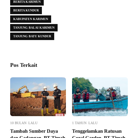
BERITA KARIMUN
BERITA KUNDUR
KABUPATEN KARIMUN
TANJUNG BALAI KARIMUN
TANJUNG BATU KUNDUR
Pos Terkait
10 BULAN LALU
1 TAHUN LALU
Tambah Sumber Daya
Tenggelamkan Ratusan
dan Cadangan, PT Timah
Coral Garden, PT Timah