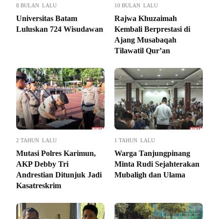
8 BULAN LALU
10 BULAN LALU
Universitas Batam
Rajwa Khuzaimah
Luluskan 724 Wisudawan
Kembali Berprestasi di
Ajang Musabaqah
Tilawatil Qur’an
2 TAHUN LALU
1 TAHUN LALU
Mutasi Polres Karimun,
Warga Tanjungpinang
AKP Debby Tri
Minta Rudi Sejahterakan
Andrestian Ditunjuk Jadi
Mubaligh dan Ulama
Kasatreskrim