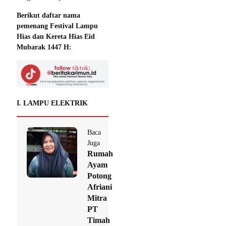
Berikut daftar nama
pemenang Festival Lampu
Hias dan Kereta Hias Eid
Mubarak 1447 H:
I. LAMPU ELEKTRIK
Baca
Juga
Rumah
Ayam
Potong
Afriani
Mitra
PT
Timah