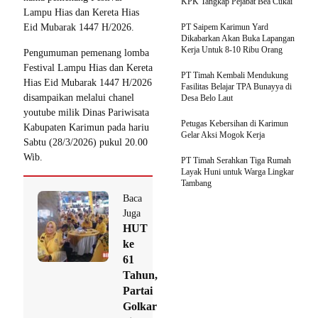
KPK Tangkap Pejabat Bea Cukai
Lampu Hias dan Kereta Hias
Eid Mubarak 1447 H/2026.
PT Saipem Karimun Yard
Dikabarkan Akan Buka Lapangan
Kerja Untuk 8-10 Ribu Orang
Pengumuman pemenang lomba
Festival Lampu Hias dan Kereta
PT Timah Kembali Mendukung
Hias Eid Mubarak 1447 H/2026
Fasilitas Belajar TPA Bunayya di
disampaikan melalui chanel
Desa Belo Laut
youtube milik Dinas Pariwisata
Petugas Kebersihan di Karimun
Kabupaten Karimun pada hariu
Gelar Aksi Mogok Kerja
Sabtu (28/3/2026) pukul 20.00
Wib.
PT Timah Serahkan Tiga Rumah
Layak Huni untuk Warga Lingkar
Tambang
Baca
Juga
HUT
ke
61
Tahun,
Partai
Golkar