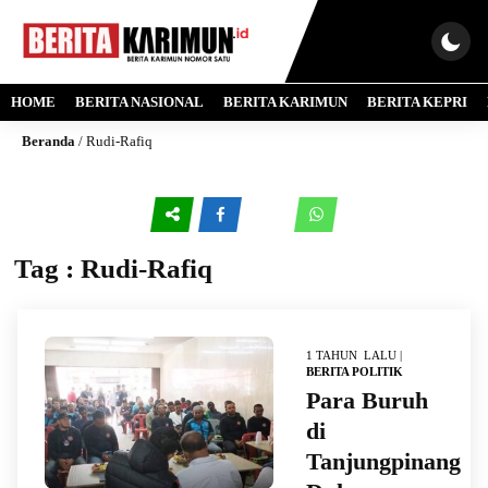
HOME
BERITA NASIONAL
BERITA KARIMUN
BERITA KEPRI
Beranda
/
Rudi-Rafiq
Tag : Rudi-Rafiq
1 TAHUN LALU |
BERITA POLITIK
Para Buruh
di
Tanjungpinang