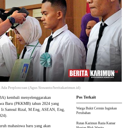
 Ada Perploncoan (Agus Siswanto/beritakarimun.id)
Pos Terkait
BA) kembali menyelenggarakan
swa Baru (PKKMB) tahun 2024 yang
Warga Bukit Cermin Inginkan
r. Ir.Samsul Rizal, M.Eng, ASEAN, Eng,
Perubahan
024).
Rutan Karimun Razia Kamar
uruh mahasiswa baru yang akan
Hunian Blok Wanita