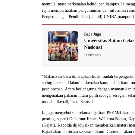
memulai masa perkenalan kehidupan kampus. Ia mengi
rajin memperhatikan pengumuman dan informasi resmi
Pengembangan Pendidikan (Unpid) UNIBA maupun Un
Baca Juga
Universitas Batam Gela
Nasional
12 OKT 2025
“Mahasiswa baru diharapkan tidak mudah terpengaruh o
sering beredar. Dalam perkenalan kampus ini, kami m
perploncoan. Acara berlangsung dengan nyaman dan te
mengenakan pakaian hitam putih sebagai seragam sela
mudah dikenali,” kata Samsul.
Ia juga menyebutkan selama tiga hari PPKMB, kamp
penting, seperti Gubernur Kepri, Walikota Batam, Ka
(Kajati). Kapolda dijadwalkan memberikan materi me
Kajati akan berbicara seputar hukum. Gubernur aka