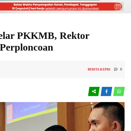
Gelar PKKMB, Rektor
 Perploncoan
0
BERITA KEPRI