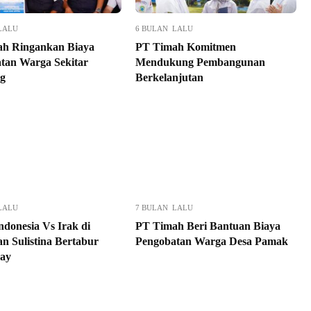
LALU
6 BULAN LALU
h Ringankan Biaya
PT Timah Komitmen
tan Warga Sekitar
Mendukung Pembangunan
g
Berkelanjutan
LALU
7 BULAN LALU
ndonesia Vs Irak di
PT Timah Beri Bantuan Biaya
n Sulistina Bertabur
Pengobatan Warga Desa Pamak
ay