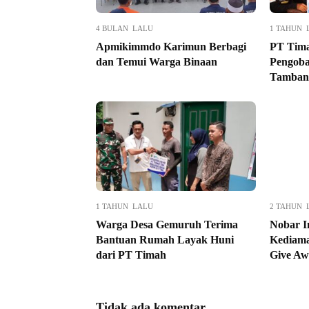
4 BULAN LALU
1 TAHUN 
Apmikimmdo Karimun Berbagi
PT Tima
dan Temui Warga Binaan
Pengoba
Tamban
1 TAHUN LALU
2 TAHUN 
Warga Desa Gemuruh Terima
Nobar I
Bantuan Rumah Layak Huni
Kediama
dari PT Timah
Give Aw
Tidak ada komentar