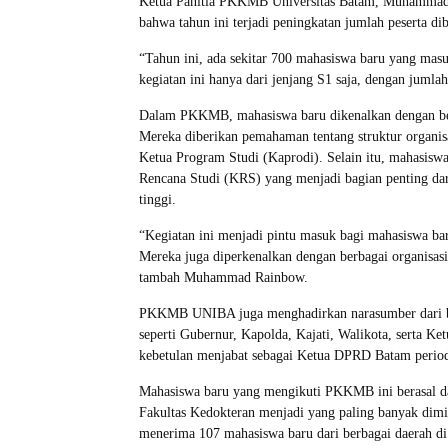
Ketua Panitia PKKMB Universitas Batam, Muhamma
bahwa tahun ini terjadi peningkatan jumlah peserta d
“Tahun ini, ada sekitar 700 mahasiswa baru yang ma
kegiatan ini hanya dari jenjang S1 saja, dengan jumlah
Dalam PKKMB, mahasiswa baru dikenalkan dengan be
Mereka diberikan pemahaman tentang struktur organis
Ketua Program Studi (Kaprodi). Selain itu, mahasiswa
Rencana Studi (KRS) yang menjadi bagian penting dari
tinggi.
“Kegiatan ini menjadi pintu masuk bagi mahasiswa ba
Mereka juga diperkenalkan dengan berbagai organisa
tambah Muhammad Rainbow.
PKKMB UNIBA juga menghadirkan narasumber dari be
seperti Gubernur, Kapolda, Kajati, Walikota, serta 
kebetulan menjabat sebagai Ketua DPRD Batam perio
Mahasiswa baru yang mengikuti PKKMB ini berasal da
Fakultas Kedokteran menjadi yang paling banyak dimin
menerima 107 mahasiswa baru dari berbagai daerah di