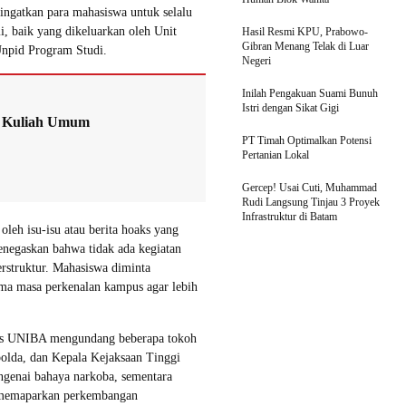
ngatkan para mahasiswa untuk selalu
, baik yang dikeluarkan oleh Unit
Hasil Resmi KPU, Prabowo-
Gibran Menang Telak di Luar
pid Program Studi.
Negeri
Inilah Pengakuan Suami Bunuh
Istri dengan Sikat Gigi
r Kuliah Umum
PT Timah Optimalkan Potensi
Pertanian Lokal
Gercep! Usai Cuti, Muhammad
Rudi Langsung Tinjau 3 Proyek
Infrastruktur di Batam
leh isu-isu atau berita hoaks yang
enegaskan bahwa tidak ada kegiatan
rstruktur. Mahasiswa diminta
ma masa perkenalan kampus agar lebih
us UNIBA mengundang beberapa tokoh
polda, dan Kepala Kejaksaan Tinggi
ngenai bahaya narkoba, sementara
n memaparkan perkembangan