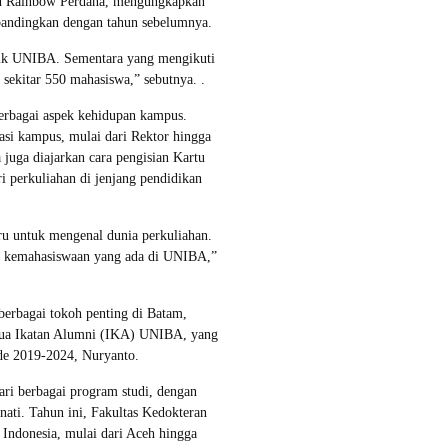
d Rainbow Perdana, mengungkapkan
ibandingkan dengan tahun sebelumnya.
suk UNIBA. Sementara yang mengikuti
 sekitar 550 mahasiswa,” sebutnya. .
rbagai aspek kehidupan kampus.
asi kampus, mulai dari Rektor hingga
 juga diajarkan cara pengisian Kartu
 perkuliahan di jenjang pendidikan
ru untuk mengenal dunia perkuliahan.
si kemahasiswaan yang ada di UNIBA,”
rbagai tokoh penting di Batam,
Ketua Ikatan Alumni (IKA) UNIBA, yang
de 2019-2024, Nuryanto.
ri berbagai program studi, dengan
ati. Tahun ini, Fakultas Kedokteran
 Indonesia, mulai dari Aceh hingga