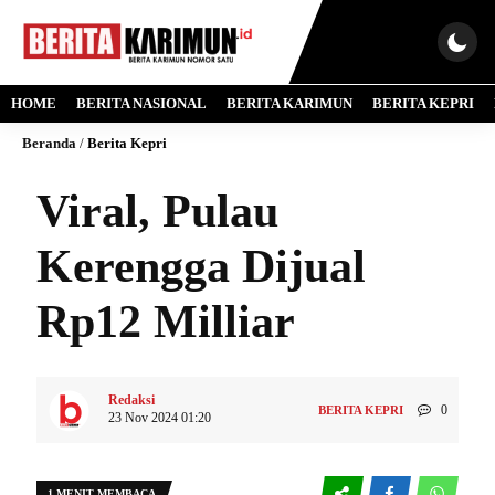
HOME
BERITA NASIONAL
BERITA KARIMUN
BERITA KEPRI
Beranda
/
Berita Kepri
Viral, Pulau
Kerengga Dijual
Rp12 Milliar
Redaksi
0
BERITA KEPRI
23 Nov 2024 01:20
1 MENIT MEMBACA