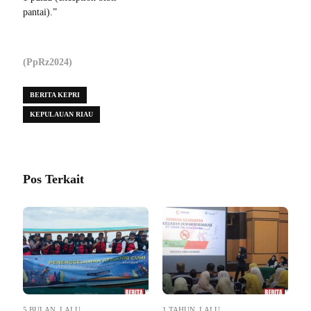
pantai).”
(PpRz2024)
BERITA KEPRI
KEPULAUAN RIAU
Pos Terkait
5 BULAN LALU
1 TAHUN LALU