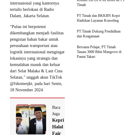
Komisi XII DPR RI Reses ke PT
internasional yang kantornya
Timah
tertulis berlokasi di Radio
Dalam, Jakarta Selatan.
PT Timah dan BKKBN Kepri
Hadirkan Layanan Konseling
“Pulau ini berpotensi
PT Timah Dukung Pendidikan
dikembangkan menjadi fasilitas
dan Keagamaan
pengisian bahan bakar untuk
perusahaan transportasi atau
Bersama Pelajar, PT Timah
logistik internasional mengingat
Tanam 3000 Bibit Mangrove di
Pantai Takari
lokasinya yang strategis dan
kemudahan masuk dan keluar
dari Selat Malaka & Laut Cina
Selatan,” unggah akun TikTok
@fshomesjkt, pada hari Senin,
18 November 2024.
Baca
Juga
Kepri
Halal
Fair