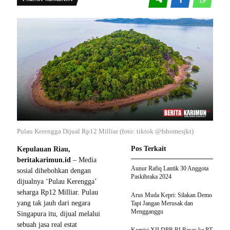
Pulau Kerengga Dijual Rp12 Milliar (foto: tiktok @fshomesjkt)
Pos Terkait
Kepulauan Riau,
beritakarimun.id
– Media
Aunur Rafiq Lantik 30 Anggota
sosial dihebohkan dengan
Paskibraka 2024
dijualnya ‘Pulau Kerengga’
seharga Rp12 Milliar. Pulau
Arus Muda Kepri: Silakan Demo
yang tak jauh dari negara
Tapi Jangan Merusak dan
Mengganggu
Singapura itu, dijual melalui
sebuah jasa real estat