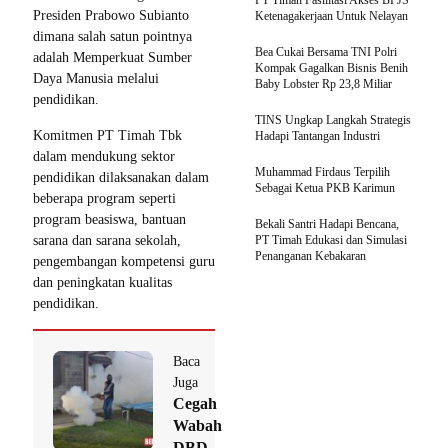
PT Timah Fasilitasi Akses BPJS
Presiden Prabowo Subianto
Ketenagakerjaan Untuk Nelayan
dimana salah satun pointnya
Bea Cukai Bersama TNI Polri
adalah Memperkuat Sumber
Kompak Gagalkan Bisnis Benih
Daya Manusia melalui
Baby Lobster Rp 23,8 Miliar
pendidikan.
TINS Ungkap Langkah Strategis
Komitmen PT Timah Tbk
Hadapi Tantangan Industri
dalam mendukung sektor
Muhammad Firdaus Terpilih
pendidikan dilaksanakan dalam
Sebagai Ketua PKB Karimun
beberapa program seperti
program beasiswa, bantuan
Bekali Santri Hadapi Bencana,
sarana dan sarana sekolah,
PT Timah Edukasi dan Simulasi
Penanganan Kebakaran
pengembangan kompetensi guru
dan peningkatan kualitas
pendidikan.
Baca
Juga
Cegah
Wabah
DBD,