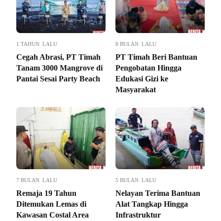
1 TAHUN LALU
8 BULAN LALU
Cegah Abrasi, PT Timah
PT Timah Beri Bantuan
Tanam 3000 Mangrove di
Pengobatan Hingga
Pantai Sesai Party Beach
Edukasi Gizi ke
Masyarakat
7 BULAN LALU
5 BULAN LALU
Remaja 19 Tahun
Nelayan Terima Bantuan
Ditemukan Lemas di
Alat Tangkap Hingga
Kawasan Costal Area
Infrastruktur