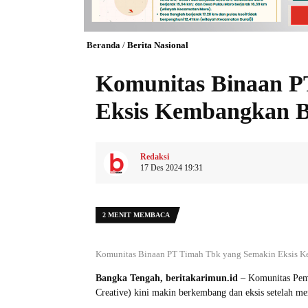
Beranda
/
Berita Nasional
Komunitas Binaan P
Eksis Kembangkan 
Redaksi
17 Des 2024 19:31
2 MENIT MEMBACA
Komunitas Binaan PT Timah Tbk yang Semakin Eksis K
Bangka Tengah, beritakarimun.id
– Komunitas Pem
Creative) kini makin berkembang dan eksis setelah 