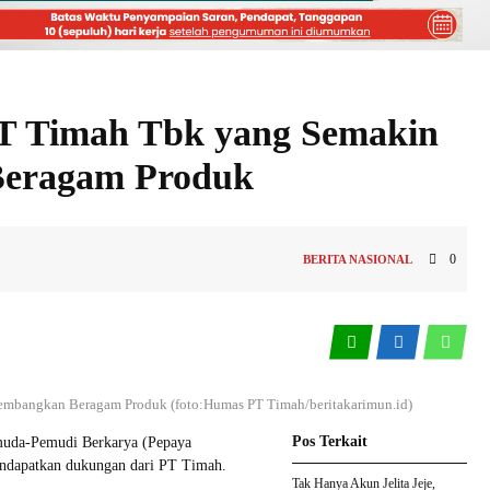
T Timah Tbk yang Semakin
Beragam Produk
0
BERITA NASIONAL
embangkan Beragam Produk (foto:Humas PT Timah/beritakarimun.id)
Pos Terkait
uda-Pemudi Berkarya (Pepaya
mendapatkan dukungan dari PT Timah.
Tak Hanya Akun Jelita Jeje,