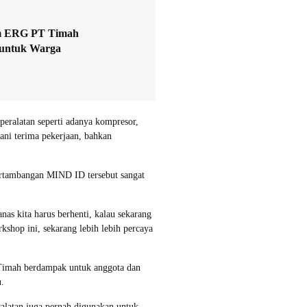
im ERG PT Timah
 untuk Warga
peralatan seperti adanya kompresor,
rani terima pekerjaan, bahkan
ertambangan MIND ID tersebut sangat
nas kita harus berhenti, kalau sekarang
kshop ini, sekarang lebih lebih percaya
 Timah berdampak untuk anggota dan
.
alatan juga pernah digunakan untuk