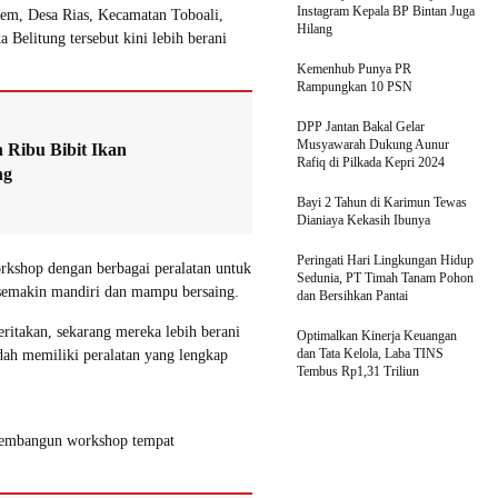
Instagram Kepala BP Bintan Juga
rem, Desa Rias, Kecamatan Toboali,
Hilang
Belitung tersebut kini lebih berani
Kemenhub Punya PR
Rampungkan 10 PSN
DPP Jantan Bakal Gelar
Musyawarah Dukung Aunur
 Ribu Bibit Ikan
Rafiq di Pilkada Kepri 2024
ng
Bayi 2 Tahun di Karimun Tewas
Dianiaya Kekasih Ibunya
Peringati Hari Lingkungan Hidup
kshop dengan berbagai peralatan untuk
Sedunia, PT Timah Tanam Pohon
semakin mandiri dan mampu bersaing.
dan Bersihkan Pantai
itakan, sekarang mereka lebih berani
Optimalkan Kinerja Keuangan
dan Tata Kelola, Laba TINS
dah memiliki peralatan yang lengkap
Tembus Rp1,31 Triliun
membangun workshop tempat