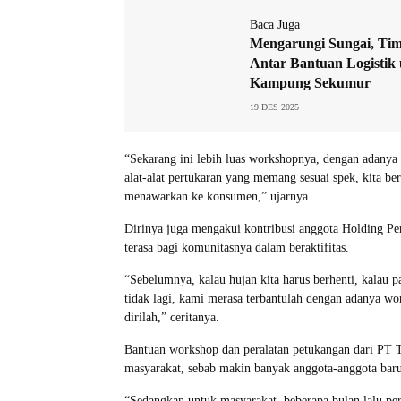
Baca Juga
Mengarungi Sungai, T
Antar Bantuan Logistik
Kampung Sekumur
19 DES 2025
“Sekarang ini lebih luas workshopnya, dengan adanya 
alat-alat pertukaran yang memang sesuai spek, kita be
menawarkan ke konsumen,” ujarnya.
Dirinya juga mengakui kontribusi anggota Holding P
terasa bagi komunitasnya dalam beraktifitas.
“Sebelumnya, kalau hujan kita harus berhenti, kalau pa
tidak lagi, kami merasa terbantulah dengan adanya wor
dirilah,” ceritanya.
Bantuan workshop dan peralatan petukangan dari PT
masyarakat, sebab makin banyak anggota-anggota baru
“Sedangkan untuk masyarakat, beberapa bulan lalu per