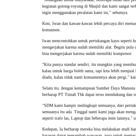
kegiatan gotong-royong di Masjid dan kami sangat ter
ingin menggunakan peralatan kami ini,” sebutnya.
Kini, Iwan dan kawan-kawan lebih percaya diri mema
konsumen.
Iwan mencontohkan untuk pertukangan kayu seperti ku
mengerjakan karena sudah memiliki alat. Begitu pula
bisa mengerjakan karena sudah memiliki kompresor.
“Kita punya standar sendiri, itu mungkin yang membua
kalau untuk harga boleh sama, tapi kita lebih menjual k
diadu, kalau tidak nanti konsumennya akan pergi,” kat
Selain itu, dengan kemampuan Sumber Daya Manusia
berharap PT Timah Tbk dapat terus mendukung dan
“SDM kami hampir melingkupi semuanya, dari pertukan
semuanya itu ada. Tinggal nanti kami juga akan menga
seperti trafo las, Laptop dan beberapa item lainnya,” 
Kedepan, Ia berharap mereka bisa melakukan studi ban
harapan dapat menambah wawasan, juga untuk memacu