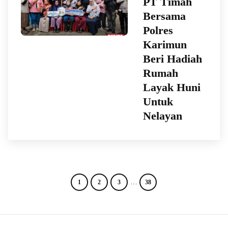
PT Timah
Bersama
Polres
Karimun
Beri Hadiah
Rumah
Layak Huni
Untuk
Nelayan
…
1
2
3
38