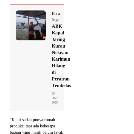
Baca
Juga
ABK
Kapal
Jaring
Kurau
Nelayan
Karimun
Hilang
di
Perairan
Tembelas
25
OKT
2025
“Kami sudah punya rumah
produksi tapi ada beberapa
bagian yang masih belum layak