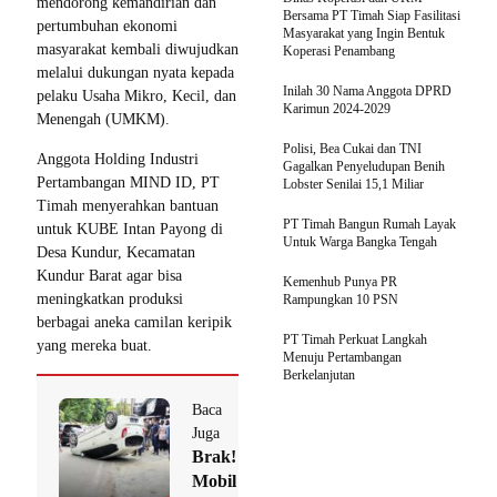
mendorong kemandirian dan
Bersama PT Timah Siap Fasilitasi
pertumbuhan ekonomi
Masyarakat yang Ingin Bentuk
masyarakat kembali diwujudkan
Koperasi Penambang
melalui dukungan nyata kepada
Inilah 30 Nama Anggota DPRD
pelaku Usaha Mikro, Kecil, dan
Karimun 2024-2029
Menengah (UMKM).
Polisi, Bea Cukai dan TNI
Anggota Holding Industri
Gagalkan Penyeludupan Benih
Pertambangan MIND ID, PT
Lobster Senilai 15,1 Miliar
Timah menyerahkan bantuan
PT Timah Bangun Rumah Layak
untuk KUBE Intan Payong di
Untuk Warga Bangka Tengah
Desa Kundur, Kecamatan
Kundur Barat agar bisa
Kemenhub Punya PR
meningkatkan produksi
Rampungkan 10 PSN
berbagai aneka camilan keripik
PT Timah Perkuat Langkah
yang mereka buat.
Menuju Pertambangan
Berkelanjutan
Baca
Juga
Brak!
Mobil