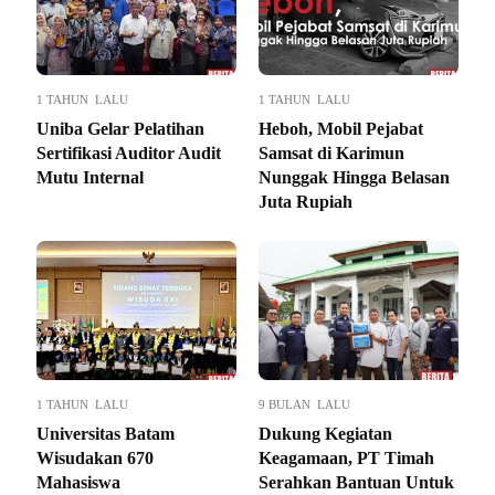
1 TAHUN LALU
1 TAHUN LALU
Uniba Gelar Pelatihan
Heboh, Mobil Pejabat
Sertifikasi Auditor Audit
Samsat di Karimun
Mutu Internal
Nunggak Hingga Belasan
Juta Rupiah
1 TAHUN LALU
9 BULAN LALU
Universitas Batam
Dukung Kegiatan
Wisudakan 670
Keagamaan, PT Timah
Mahasiswa
Serahkan Bantuan Untuk