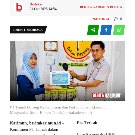
Redaksi
BERITA KARIMUN
BERITA
21 Okt 2025 14:54
0
NASIONAL
3 MENIT MEMBACA
PT Timah Dorong Kemandirian dan Pertumbuhan Ekonomi
Masyarakat (foto: Humas Timah/beritakarimun.id)
Pos Terkait
Karimun, beritakarimun.id
–
Komitmen PT Timah dalam
Dinas Koperasi dan UKM