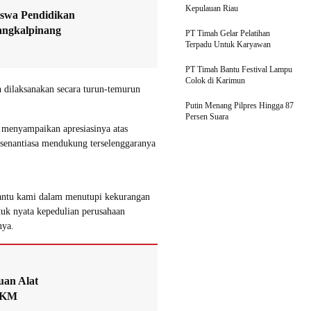
Kepulauan Riau
iswa Pendidikan
angkalpinang
PT Timah Gelar Pelatihan
Terpadu Untuk Karyawan
PT Timah Bantu Festival Lampu
Colok di Karimun
h dilaksanakan secara turun-temurun
Putin Menang Pilpres Hingga 87
Persen Suara
, menyampaikan apresiasinya atas
 senantiasa mendukung terselenggaranya
antu kami dalam menutupi kekurangan
tuk nyata kepedulian perusahaan
nya.
uan Alat
MKM