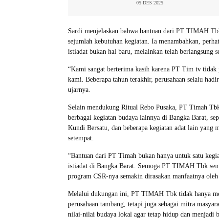
05 DES 2025
Sardi menjelaskan bahwa bantuan dari PT TIMAH Tb
sejumlah kebutuhan kegiatan. Ia menambahkan, perh
istiadat bukan hal baru, melainkan telah berlangsung se
“Kami sangat berterima kasih karena PT Tim tv tida
kami. Beberapa tahun terakhir, perusahaan selalu hadi
ujarnya.
Selain mendukung Ritual Rebo Pusaka, PT Timah Tbk j
berbagai kegiatan budaya lainnya di Bangka Barat, se
Kundi Bersatu, dan beberapa kegiatan adat lain yang m
setempat.
“Bantuan dari PT Timah bukan hanya untuk satu kegiat
istiadat di Bangka Barat. Semoga PT TIMAH Tbk sema
program CSR-nya semakin dirasakan manfaatnya oleh 
Melalui dukungan ini, PT TIMAH Tbk tidak hanya me
perusahaan tambang, tetapi juga sebagai mitra masyar
nilai-nilai budaya lokal agar tetap hidup dan menjadi b