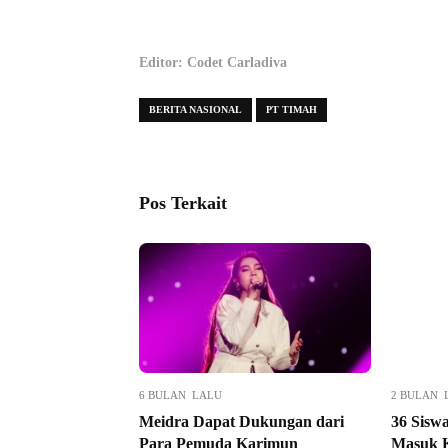
Editor: Codet Carladiva
BERITA NASIONAL
PT TIMAH
Pos Terkait
6 BULAN LALU
2 BULAN 
Meidra Dapat Dukungan dari
36 Sisw
Para Pemuda Karimun
Masuk K