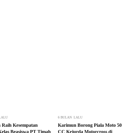
LALU
6 BULAN LALU
a Raih Kesempatan
Karimun Borong Piala Moto 50
elas Beasiswa PT Timah
CC Kejurda Motorcross di