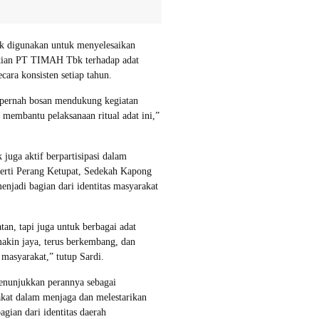
k digunakan untuk menyelesaikan
atian PT TIMAH Tbk terhadap adat
cara konsisten setiap tahun.
k pernah bosan mendukung kegiatan
r membantu pelaksanaan ritual adat ini,”
uga aktif berpartisipasi dalam
perti Perang Ketupat, Sedekah Kapong
enjadi bagian dari identitas masyarakat
an, tapi juga untuk berbagai adat
kin jaya, terus berkembang, dan
masyarakat,” tutup Sardi.
nunjukkan perannya sebagai
akat dalam menjaga dan melestarikan
agian dari identitas daerah