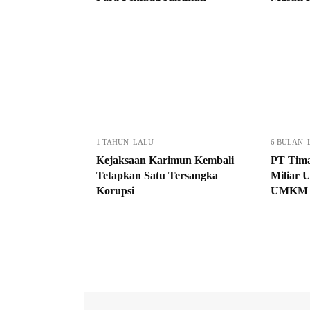
1 TAHUN LALU
6 BULAN 
Kejaksaan Karimun Kembali
PT Tima
Tetapkan Satu Tersangka
Miliar 
Korupsi
UMKM