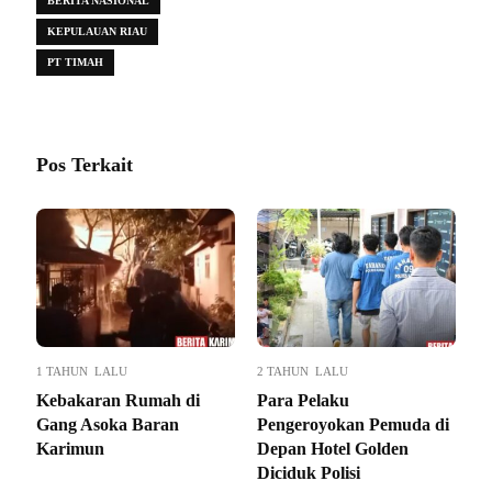
BERITA NASIONAL
KEPULAUAN RIAU
PT TIMAH
Pos Terkait
1 TAHUN LALU
2 TAHUN LALU
Kebakaran Rumah di
Para Pelaku
Gang Asoka Baran
Pengeroyokan Pemuda di
Karimun
Depan Hotel Golden
Diciduk Polisi