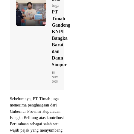
Juga
PT
Timah
Gandeng
KNPI
Bangka
Barat
dan
Daun
Simpor
18
NOV
2025
Sebelumnya, PT Timah juga
menerima penghargaan dari
Gubernur Provinsi Kepulauan
Bangka Belitung atas kontribusi
Perusahaan sebagai salah satu
wajib pajak yang menyumbang