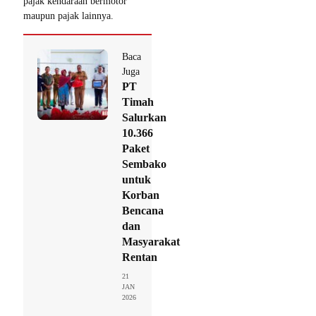
pajak kendaraan bermotor
maupun pajak lainnya.
Baca
Juga
PT
Timah
Salurkan
10.366
Paket
Sembako
untuk
Korban
Bencana
dan
Masyarakat
Rentan
21
JAN
2026