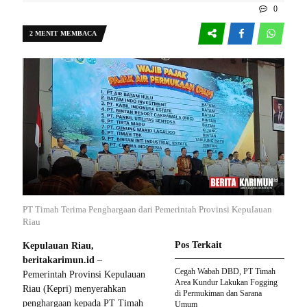
0
2 MENIT MEMBACA
PT Timah Terima Penghargaan dari Pemerintah Provinsi Kepulauan
Riau
Pos Terkait
Kepulauan Riau,
beritakarimun.id
–
Cegah Wabah DBD, PT Timah
Pemerintah Provinsi Kepulauan
Area Kundur Lakukan Fogging
Riau (Kepri) menyerahkan
di Permukiman dan Sarana
penghargaan kepada PT Timah
Umum