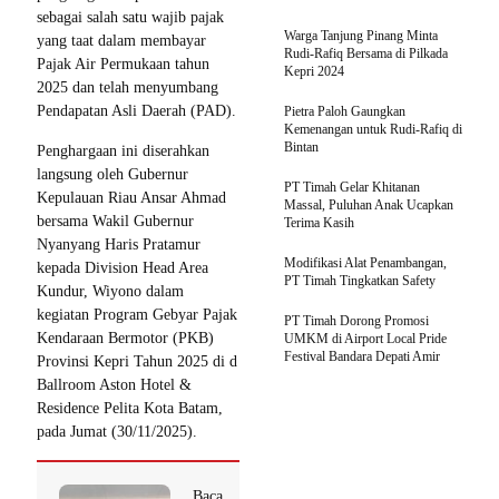
sebagai salah satu wajib pajak
Warga Tanjung Pinang Minta
yang taat dalam membayar
Rudi-Rafiq Bersama di Pilkada
Pajak Air Permukaan tahun
Kepri 2024
2025 dan telah menyumbang
Pendapatan Asli Daerah (PAD).
Pietra Paloh Gaungkan
Kemenangan untuk Rudi-Rafiq di
Bintan
Penghargaan ini diserahkan
langsung oleh Gubernur
PT Timah Gelar Khitanan
Kepulauan Riau Ansar Ahmad
Massal, Puluhan Anak Ucapkan
bersama Wakil Gubernur
Terima Kasih
Nyanyang Haris Pratamur
Modifikasi Alat Penambangan,
kepada Division Head Area
PT Timah Tingkatkan Safety
Kundur, Wiyono dalam
kegiatan Program Gebyar Pajak
PT Timah Dorong Promosi
Kendaraan Bermotor (PKB)
UMKM di Airport Local Pride
Festival Bandara Depati Amir
Provinsi Kepri Tahun 2025 di d
Ballroom Aston Hotel &
Residence Pelita Kota Batam,
pada Jumat (30/11/2025).
Baca