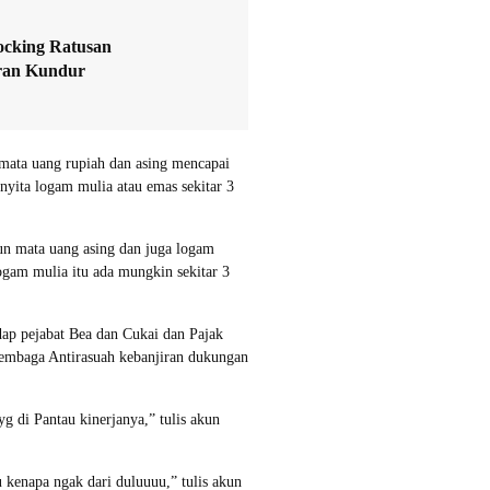
ocking Ratusan
iran Kundur
 mata uang rupiah dan asing mencapai
nyita logam mulia atau emas sekitar 3
un mata uang asing dan juga logam
ogam mulia itu ada mungkin sekitar 3
ap pejabat Bea dan Cukai dan Pajak
 Lembaga Antirasuah kebanjiran dukungan
g di Pantau kinerjanya,” tulis akun
kenapa ngak dari duluuuu,” tulis akun