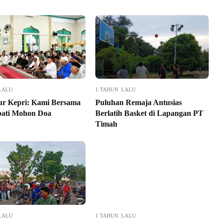
LALU
1 TAHUN LALU
r Kepri: Kami Bersama
Puluhan Remaja Antusias
ati Mohon Doa
Berlatih Basket di Lapangan PT
Timah
LALU
1 TAHUN LALU