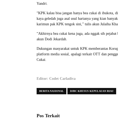
Yandri.
“KPK kalau bisa jangan hanya bea cukai di ibukota, d
kaya.geledah juga asal usul hartanya yang kian banya
karimun pak KPK tengok sini,” tulis akun Julaiha Khai
“Akhirnya bea cukai kena juga, ada nggak sih pejabat
akun Dodi Jekardah.
Dukungan masyarakat untuk KPK memberantas Korupsi 
platform media sosial, apalagi terkait OTT dan pengg
Cukai.
Editor: Codet Carladiva
BERITA NASIONAL
DJBC KHUSUS KEPULAUAN RIAU
Pos Terkait