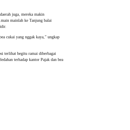
idaerah juga, mereka makin
k.main mainlah ke Tanjung balai
dir.
 bea cukai yang nggak kaya,” ungkap
terlihat begitu ramai diberbagai
eledahan terhadap kantor Pajak dan bea