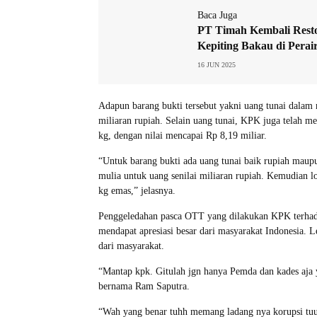
Baca Juga
PT Timah Kembali Rest
Kepiting Bakau di Pera
16 JUN 2025
Adapun barang bukti tersebut yakni uang tunai dalam
miliaran rupiah. Selain uang tunai, KPK juga telah me
kg, dengan nilai mencapai Rp 8,19 miliar.
“Untuk barang bukti ada uang tunai baik rupiah maup
mulia untuk uang senilai miliaran rupiah. Kemudian l
kg emas,” jelasnya.
Penggeledahan pasca OTT yang dilakukan KPK terhad
mendapat apresiasi besar dari masyarakat Indonesia.
dari masyarakat.
“Mantap kpk. Gitulah jgn hanya Pemda dan kades aja y
bernama Ram Saputra.
“Wah yang benar tuhh memang ladang nya korupsi tuu 