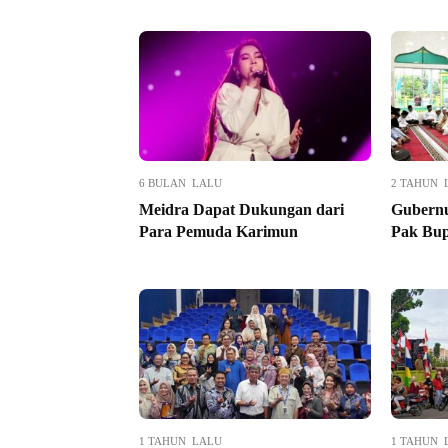
6 BULAN LALU
2 TAHUN 
Meidra Dapat Dukungan dari
Gubernu
Para Pemuda Karimun
Pak Bup
1 TAHUN LALU
1 TAHUN 