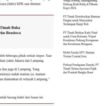
Warga Minang Tanjungpinang
icara (Jubir) KPK saat ditemui
Dukung Rudi-Rafiq di Pilkada
Kepri 2024
PT Timah Distribusikan Bantuan
Pangan untuk Masyarakat
Terdampak Banjir Rob
 Timah Buka
las Beasiswa
PT Timah Berikan Kado Natal
untuk Umat Kristiani, Wujud
Komitmen Dukung Keragaman
dan Kerukunan Beragama
Mobil Suzuki APV Hantam
eh beberapa pihak terkait impor. Saat
Trotoar Coastal Area
kasi yakni Jakarta dan Lampung.
Perkuat Pendapatan Daerah, PT
Timah Terima Apresiasi Pajak
a dan juga di Lampung. Yang
dari Pemkab Bangka Barat
ebenarnya sudah mantan ya, mantan
ian diamankan di wilayah Lampung,”
lah barang bukti dari kasus ini.