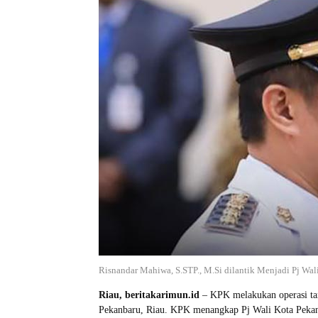
Risnandar Mahiwa, S.STP., M.Si dilantik Menjadi Pj Wal
Riau, beritakarimun.id
– KPK melakukan operasi ta
Pekanbaru, Riau. KPK menangkap Pj Wali Kota Pekan