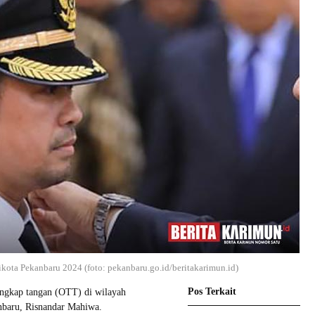
ikota Pekanbaru 2024 (foto: pekanbaru.go.id/beritakarimun.id)
Pos Terkait
ngkap tangan (OTT) di wilayah
baru, Risnandar Mahiwa.