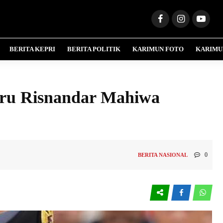
BERITA KEPRI
BERITA POLITIK
KARIMUN FOTO
KARIMU
aru Risnandar Mahiwa
0
BERITA NASIONAL