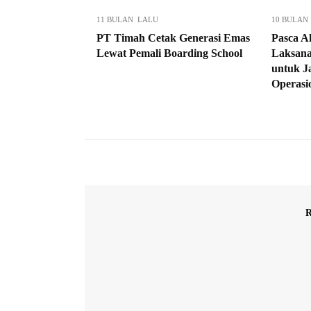
11 BULAN LALU
10 BULAN
PT Timah Cetak Generasi Emas
Pasca A
Lewat Pemali Boarding School
Laksana
untuk J
Operasi