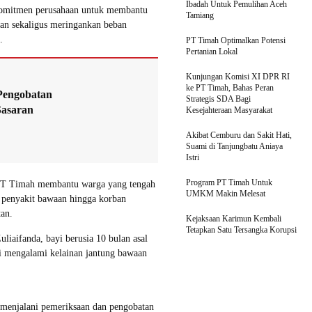
Ibadah Untuk Pemulihan Aceh
komitmen perusahaan untuk membantu
Tamiang
tan sekaligus meringankan beban
.
PT Timah Optimalkan Potensi
Pertanian Lokal
Kunjungan Komisi XI DPR RI
ke PT Timah, Bahas Peran
Pengobatan
Strategis SDA Bagi
Sasaran
Kesejahteraan Masyarakat
Akibat Cemburu dan Sakit Hati,
Suami di Tanjungbatu Aniaya
Istri
Program PT Timah Untuk
, PT Timah membantu warga yang tengah
UMKM Makin Melesat
n penyakit bawaan hingga korban
an.
Kejaksaan Karimun Kembali
Tetapkan Satu Tersangka Korupsi
uliaifanda, bayi berusia 10 bulan asal
i mengalami kelainan jantung bawaan
 menjalani pemeriksaan dan pengobatan