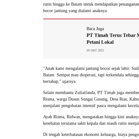
rutin hingga ke Batam untuk mendapatkan penanganan m
bocor jantung yang dialami anaknya.
Baca Juga
PT Timah Terus Tebar 
Petani Lokal
09 OKT 2025
“Anak kami mengalami jantung bocor sejak lahir. Sudah
Batam. Sempat mau dioperasi, tapi terkendala sehingg
bertahap,” ujarnya.
Selain membantu Zuliaifanda, PT Timah juga member
Risma, warga Dusun Sungai Gusung, Desa Rias, Kabu
menjalani pengobatan intensif pasca mengalami kecela
Ayah Risma, Ridwan, mengatakan hingga kini anakny
kesehatan terutama sakit kepala dan masih rutin menja
Di tengah keterbatasan ekonomi keluarga, biaya pengo