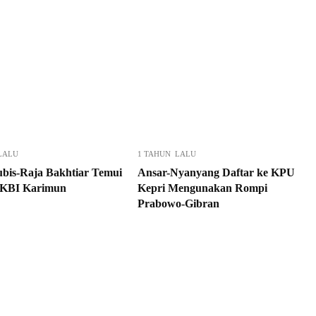
LALU
1 TAHUN LALU
ubis-Raja Bakhtiar Temui
Ansar-Nyanyang Daftar ke KPU
IKBI Karimun
Kepri Mengunakan Rompi
Prabowo-Gibran