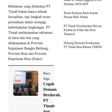
Inilah 30 Nama Anggota DPRD
Karimun 2024-2029
Reklamasi yang dilakukan PT
Timah bukan hanya sebuah
Rutan Karimun Razia Kamar
kewajiban, tapi langkah nyata
Hunian Blok Wanita
perusahaan dalam menjaga
PT Timah Distribusikan Hewan
keberlanjutan lingkungan. PT
Kurban ke Pulau dan Desa
Timah melaksanakan reklamasi
Terpencil
di darat dan laut yang
dilaksanakan di Provinsi
Dukung Ekonomi Kerakyatan,
PT Timah Bina Ribuan UMKM
Kepulauan Bangka Belitung,
Provinsi Riau dan Provinsi
Kepulauan Riau (Kepri)
Baca
Juga
Cegah
Demam
Berdarah,
PT
Timah
dan