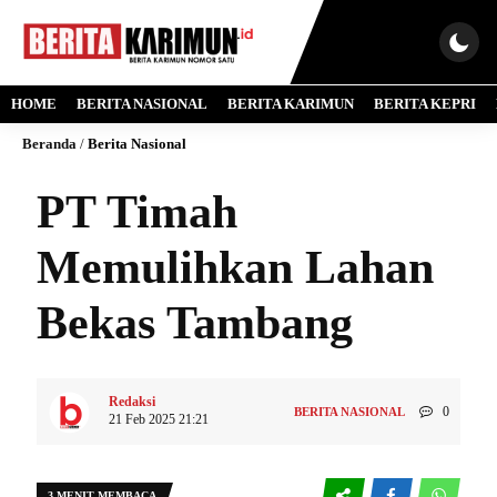
HOME
BERITA NASIONAL
BERITA KARIMUN
BERITA KEPRI
Beranda
/
Berita Nasional
PT Timah
Memulihkan Lahan
Bekas Tambang
Redaksi
0
BERITA NASIONAL
21 Feb 2025 21:21
3 MENIT MEMBACA