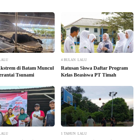
LALU
4 BULAN LALU
kstrem di Batam Muncul
Ratusan Siswa Daftar Program
erantai Tsunami
Kelas Beasiswa PT Timah
LALU
1 TAHUN LALU