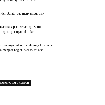
 penyebarannya bisa ditekan,”
undur Barat, juga menyambut baik
ncaroba seperti sekarang. Kami
kungan agar nyamuk tidak
mitmennya dalam mendukung kesehatan
a menjadi bagian dari solusi atas
TANJUNG BATU KUNDUR