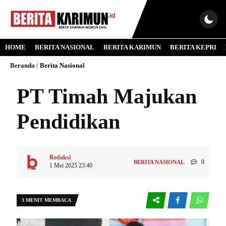
HOME
BERITA NASIONAL
BERITA KARIMUN
BERITA KEPRI
Beranda
/
Berita Nasional
PT Timah Majukan
Pendidikan
Redaksi
0
BERITA NASIONAL
1 Mei 2025 23:40
3 MENIT MEMBACA