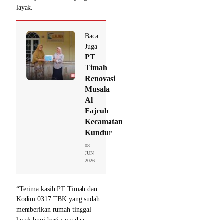
layak.
Baca
Juga
PT
Timah
Renovasi
Musala
Al
Fajruh
Kecamatan
Kundur
08
JUN
2026
“Terima kasih PT Timah dan
Kodim 0317 TBK yang sudah
memberikan rumah tinggal
layak huni bagi saya dan