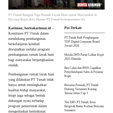
PT Timah Bangun Tiga Rumah Layak Huni untuk Masyarakat di
Provinsi Kepri (foto:Humas PT Timah/beritakarimun.id)
Pos Terkait
Karimun, beritakarimun.id
-
Komitmen PT Timah dalam
PT Timah Raih Penghargaan
mendukung pembangunan
TOP Digital Corporate Brand
berkelanjutan kembali
Award 2026
diwujudkan melalui program
pembangunan rumah layak huni
Musda DPD Partai Golkar Kepri
2025 Ditunda
bagi masyarakat berpenghasilan
rendah.
Bea Cukai dan BNN Gagalkan
Penyelundupan Sabu di Perairan
Pembangunan rumah layak huni
Kepri
yang dilakukan PT Timah tidak
hanya untuk meningkatkan
Bersama Pemuda, PT Timah
Dukung Turnamen Karang
kualitas hidup masyarakat,
Taruna Jebus Cup 1
tetapi juga sebagai bentuk
dukungan nyata terhadap
Tim ERG PT Timah Terus
program pemerintah dalam
Bergerak Bantu Korban Bencana
Sumatera
mengentaskan kemiskinan.