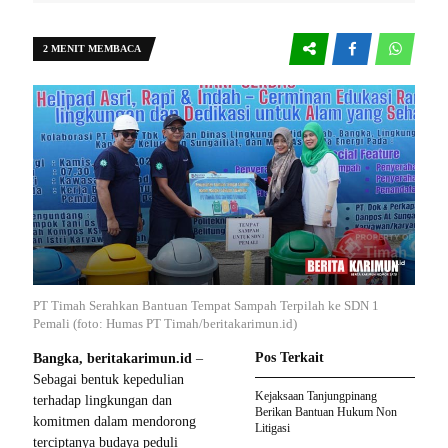
2 MENIT MEMBACA
PT Timah Serahkan Bantuan Tempat Sampah Terpilah ke SDN 1
Pemali (foto: Humas PT Timah/beritakarimun.id)
Pos Terkait
Bangka, beritakarimun.id
–
Sebagai bentuk kepedulian
Kejaksaan Tanjungpinang
terhadap lingkungan dan
Berikan Bantuan Hukum Non
komitmen dalam mendorong
Litigasi
terciptanya budaya peduli