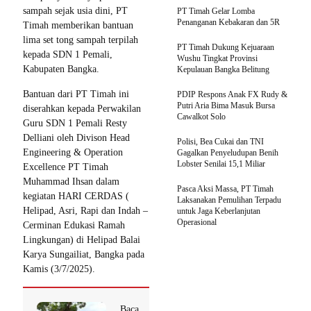
sampah sejak usia dini, PT
PT Timah Gelar Lomba
Penanganan Kebakaran dan 5R
Timah memberikan bantuan
lima set tong sampah terpilah
PT Timah Dukung Kejuaraan
kepada SDN 1 Pemali,
Wushu Tingkat Provinsi
Kabupaten Bangka.
Kepulauan Bangka Belitung
Bantuan dari PT Timah ini
PDIP Respons Anak FX Rudy &
Putri Aria Bima Masuk Bursa
diserahkan kepada Perwakilan
Cawalkot Solo
Guru SDN 1 Pemali Resty
Delliani oleh Divison Head
Polisi, Bea Cukai dan TNI
Engineering & Operation
Gagalkan Penyeludupan Benih
Lobster Senilai 15,1 Miliar
Excellence PT Timah
Muhammad Ihsan dalam
Pasca Aksi Massa, PT Timah
kegiatan HARI CERDAS (
Laksanakan Pemulihan Terpadu
Helipad, Asri, Rapi dan Indah –
untuk Jaga Keberlanjutan
Operasional
Cerminan Edukasi Ramah
Lingkungan) di Helipad Balai
Karya Sungailiat, Bangka pada
Kamis (3/7/2025).
Baca