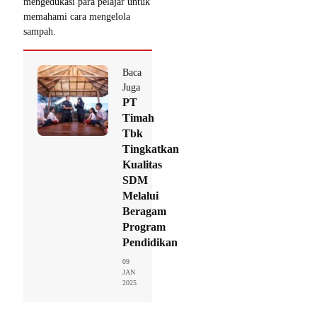
mengedukasi para pelajar untuk
memahami cara mengelola
sampah.
Baca
Juga
PT
Timah
Tbk
Tingkatkan
Kualitas
SDM
Melalui
Beragam
Program
Pendidikan
09
JAN
2025