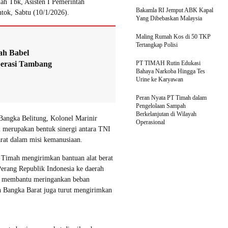
ah Tbk, Asisten I Pemerintah
Bakamla RI Jemput ABK Kapal
ok, Sabtu (10/1/2026).
Yang Dibebaskan Malaysia
Maling Rumah Kos di 50 TKP
Tertangkap Polisi
ah Babel
perasi Tambang
PT TIMAH Rutin Edukasi
Bahaya Narkoba Hingga Tes
Urine ke Karyawan
Peran Nyata PT Timah dalam
Pengelolaan Sampah
Berkelanjutan di Wilayah
angka Belitung, Kolonel Marinir
Operasional
i merupakan bentuk sinergi antara TNI
at dalam misi kemanusiaan.
 Timah mengirimkan bantuan alat berat
erang Republik Indonesia ke daerah
pat membantu meringankan beban
 Bangka Barat juga turut mengirimkan