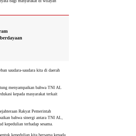
nyata bagi masyarakat di wilayah
gram
berdayaan
an saudara-saudara kita di daerah
elitung menyampaikan bahwa TNI AL
dukasi kepada masyarakat terkait
sejahteraan Rakyat Pemerintah
aikan bahwa sinergi antara TNI AL,
 kepedulian terhadap sesama.
bentuk kepedulian kita bersama kepada