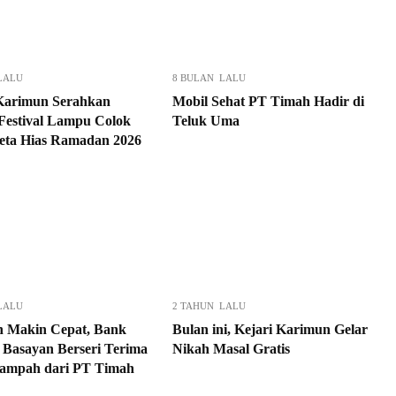
LALU
8 BULAN LALU
Karimun Serahkan
Mobil Sehat PT Timah Hadir di
Festival Lampu Colok
Teluk Uma
eta Hias Ramadan 2026
LALU
2 TAHUN LALU
 Makin Cepat, Bank
Bulan ini, Kejari Karimun Gelar
Basayan Berseri Terima
Nikah Masal Gratis
ampah dari PT Timah