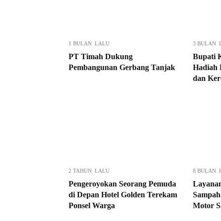
1 BULAN LALU
3 BULAN 
PT Timah Dukung
Bupati 
Pembangunan Gerbang Tanjak
Hadiah 
dan Ker
2 TAHUN LALU
8 BULAN 
Pengeroyokan Seorang Pemuda
Layanan
di Depan Hotel Golden Terekam
Sampah 
Ponsel Warga
Motor S