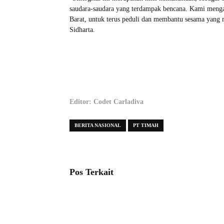
saudara-saudara yang terdampak bencana. Kami menga
Barat, untuk terus peduli dan membantu sesama yang
Sidharta.
Editor: Codet Carladiva
BERITA NASIONAL
PT TIMAH
Pos Terkait