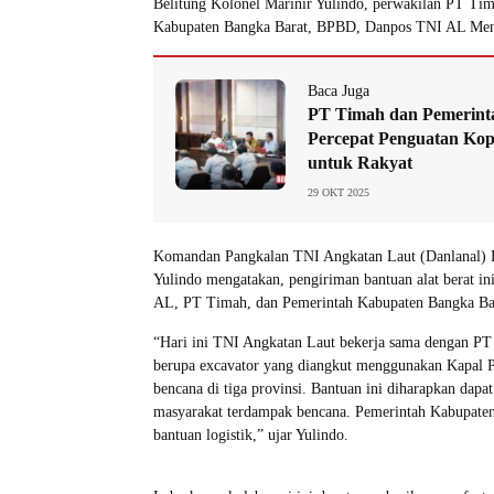
Belitung Kolonel Marinir Yulindo, perwakilan PT Tim
Kabupaten Bangka Barat, BPBD, Danpos TNI AL Ment
Baca Juga
PT Timah dan Pemerint
Percepat Penguatan Ko
untuk Rakyat
29 OKT 2025
Komandan Pangkalan TNI Angkatan Laut (Danlanal) B
Yulindo mengatakan, pengiriman bantuan alat berat in
AL, PT Timah, dan Pemerintah Kabupaten Bangka Bar
“Hari ini TNI Angkatan Laut bekerja sama dengan PT
berupa excavator yang diangkut menggunakan Kapal P
bencana di tiga provinsi. Bantuan ini diharapkan da
masyarakat terdampak bencana. Pemerintah Kabupaten
bantuan logistik,” ujar Yulindo.