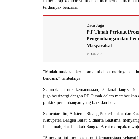
Ia berharap kolaborasi ini dapat memberikan manfaat 
terdampak bencana.
Baca Juga
PT Timah Perkuat Pro
Pengembangan dan Pem
Masyarakat
04 JUN 2026
“Mudah-mudahan kerja sama ini dapat meringankan beb
bencana,” tambahnya.
Selain dalam misi kemanusiaan, Danlanal Bangka B
juga bersinergi dengan PT Timah dalam memberikan e
praktik pertambangan yang baik dan benar.
Sementara itu, Asisten I Bidang Pemerintahan dan Ke
Kabupaten Bangka Barat, Sidharta Gautama, menyamp
PT Timah, dan Pemkab Bangka Barat merupakan wujud
“Sinergitas ini merupakan misi kemanusiaan, sebagai 