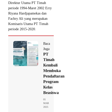
Direktur Utama PT Timah
periode 1994-Maret 2002 Erry
Riyana Hardjapamekas dan
Fachry Ali yang merupakan
Komisaris Utama PT Timah
periode 2015-2020.
Baca
Juga
PT
Timah
Kembali
Membuka
Pendaftaran
Program
Kelas
Beasiswa
01
MAR
2025