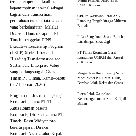
Warga Temukan Jasad Siswi
terus memperkuat kualitas
SMA 1 Kundur
kepemimpinan internal sebagai
bagian dari transformasi
Oknum Wartawan Peras ASN
perusahaan menuju tata kelola
Lampung Tengah hingga Miliaran
Rupiah
yang berkelanjutan. Melalui
Division Human Capital, PT
Inilah Pengakuan Suami Bunuh
Timah menggelar TINS
Istri dengan Sikat Gigi
Executive Leadership Program
(TELP) Series 1 bertajuk
PT Timah Resmikan Gerai
Komunitas UMKM dan Kreatif
“Leading Transformation for
di Kundur
Sustainable Enterprise Value”
yang berlangsung di Graha
Warga Desa Bukit Layang Serbu
Timah PT Timah, Kamis–Sabtu
Mobil Sehat PT TIMAH Tbk,
Berobat Lebih Dekat dan Gratis
(5–7 Februari 2026).
Pietra Paloh Gaungkan
Program ini dihadiri langsung
Kemenangan untuk Rudi-Rafiq di
Komisaris Utama PT Timah,
Bintan
Agus Rohman beserta
Komisaris, Direktur Utama PT
Timah, Restu Widiyantoro
beserta jajaran Direksi,
Komisaris Anak Usaha, Kepala