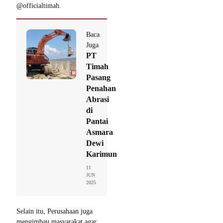
@officialtimah.
Baca
Juga
PT
Timah
Pasang
Penahan
Abrasi
di
Pantai
Asmara
Dewi
Karimun
11
JUN
2025
Selain itu, Perusahaan juga
mengimbau masyarakat agar