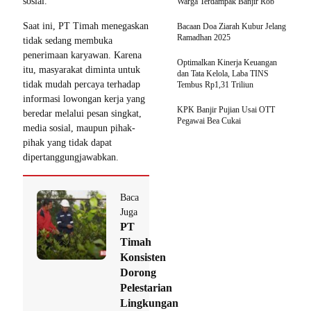
sosial.
Warga Terdampak Banjir Rob
Saat ini, PT Timah menegaskan
Bacaan Doa Ziarah Kubur Jelang
Ramadhan 2025
tidak sedang membuka
penerimaan karyawan. Karena
Optimalkan Kinerja Keuangan
itu, masyarakat diminta untuk
dan Tata Kelola, Laba TINS
tidak mudah percaya terhadap
Tembus Rp1,31 Triliun
informasi lowongan kerja yang
KPK Banjir Pujian Usai OTT
beredar melalui pesan singkat,
Pegawai Bea Cukai
media sosial, maupun pihak-
pihak yang tidak dapat
dipertanggungjawabkan.
Baca
Juga
PT
Timah
Konsisten
Dorong
Pelestarian
Lingkungan