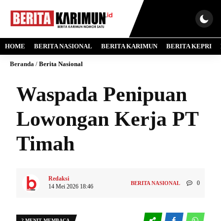
HOME
BERITA NASIONAL
BERITA KARIMUN
BERITA KEPRI
Beranda
/
Berita Nasional
Waspada Penipuan
Lowongan Kerja PT
Timah
Redaksi
0
BERITA NASIONAL
14 Mei 2026 18:46
2 MENIT MEMBACA