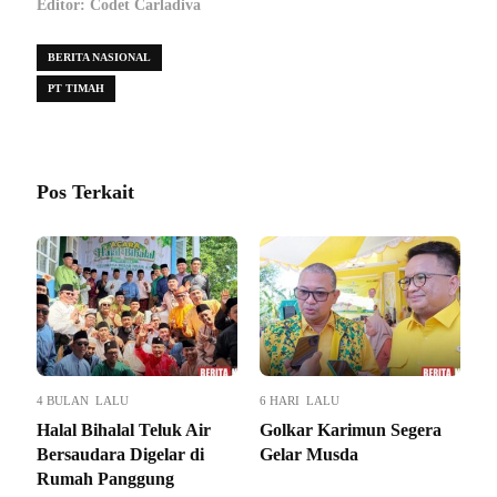
Editor: Codet Carladiva
BERITA NASIONAL
PT TIMAH
Pos Terkait
4 BULAN LALU
6 HARI LALU
Halal Bihalal Teluk Air
Golkar Karimun Segera
Bersaudara Digelar di
Gelar Musda
Rumah Panggung