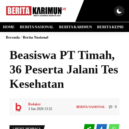
HOME
BERITA NASIONAL
BERITA KARIMUN
BERITA KEPRI
Beranda
/
Berita Nasional
Beasiswa PT Timah,
36 Peserta Jalani Tes
Kesehatan
Redaksi
0
BERITA NASIONAL
3 Jun 2026 13:32
2 MENIT MEMBACA