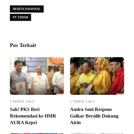
BERITA NASIONAL
PT TIMAH
Pos Terkait
1 TAHUN LALU
1 TAHUN LALU
Sah! PKS Beri
Andra Soni Respons
Rekomendasi ke HMR
Golkar Beralih Dukung
AURA Kepri
Airin