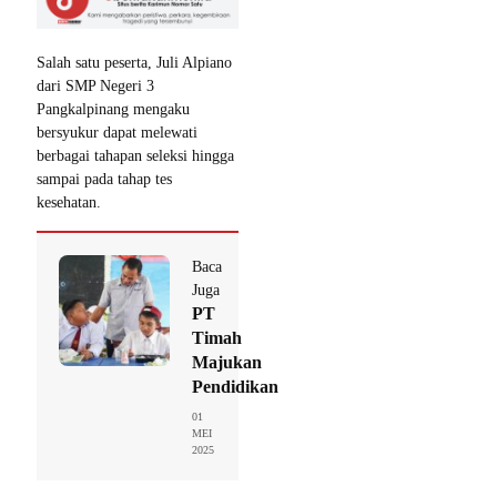
Salah satu peserta, Juli Alpiano
dari SMP Negeri 3
Pangkalpinang mengaku
bersyukur dapat melewati
berbagai tahapan seleksi hingga
sampai pada tahap tes
kesehatan.
Baca
Juga
PT
Timah
Majukan
Pendidikan
01
MEI
2025