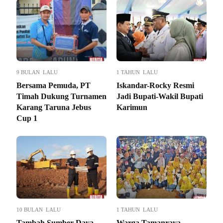
9 BULAN LALU
1 TAHUN LALU
Bersama Pemuda, PT
Iskandar-Rocky Resmi
Timah Dukung Turnamen
Jadi Bupati-Wakil Bupati
Karang Taruna Jebus
Karimun
Cup 1
10 BULAN LALU
1 TAHUN LALU
Tambah Sumber Daya
Warga Tamanraya