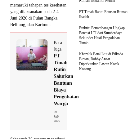
Rumah Ibadah di Pemali
memasuki tahapan tes kesehatan
yang dilaksanakan pada 2-4
PT Timah Bantu Ratusan Rumah
Ibadah
Juni 2026 di Pulau Bangka,
Belitung, dan Karimun.
Praktisi Pertambangan Ungkap
Potensi LTJ dari Sumberdaya
Sekunder Hasil Pengolahan
Baca
Timah
Juga
Khazalik Batal Ikut di Pilkada
PT
Bintan, Robby Ansar
Timah
Diperkirakan Lawan Kotak
Rutin
Kosong
Salurkan
Bantuan
Biaya
Pengobatan
Warga
09
JAN
2025